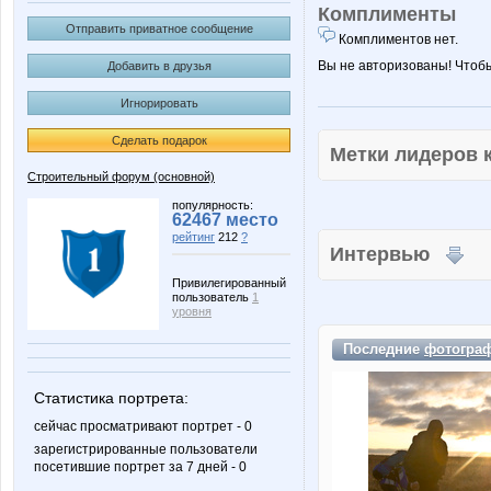
Комплименты
Отправить приватное сообщение
Комплиментов нет.
Вы не авторизованы! Чтоб
Добавить в друзья
Игнорировать
Сделать подарок
Метки лидеров
Строительный форум (основной)
популярность:
62467 место
рейтинг
212
?
Интервью
Привилегированный
пользователь
1
уровня
Последние
фотогра
Статистика портрета:
сейчас просматривают портрет - 0
зарегистрированные пользователи
посетившие портрет за 7 дней - 0